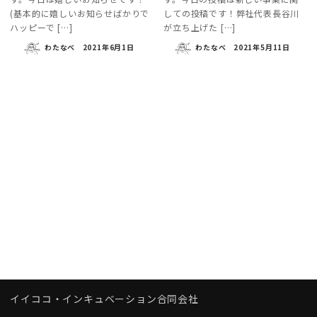
(基本的に嬉しいお知らせばかりで
しての投稿です！弊社代表長谷川
ハッピーで […]
が立ち上げた […]
わたなべ
2021年6月1日
わたなべ
2021年5月11日
イイココ・インキュベーション合同会社