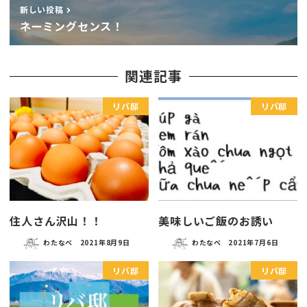
新しい投稿
ネーミングセンス！
関連記事
リバ邸
リバ邸
住人さん沢山！！
美味しいご飯のお誘い
わたなべ
2021年8月9日
わたなべ
2021年7月6日
リバ邸
リバ邸