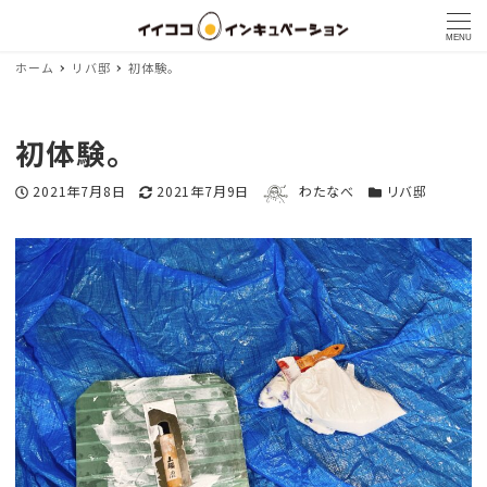
MENU
ホーム
リバ邸
初体験。
初体験。
著者
投稿日
2021年7月8日
更新日
2021年7月9日
わたなべ
カテゴリー
リバ邸